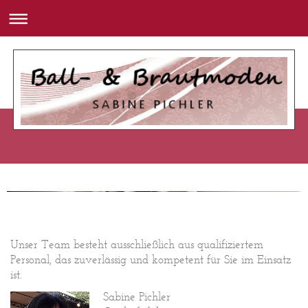
Unser Team besteht ausschließlich aus qualifiziertem
Personal, das zuverlässig und kompetent für Sie im Einsatz
ist.
Sabine Pichler